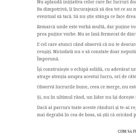
Nu aplaudă inițiativa celor care fac lucruri do
Ba dimpotrivă, îi încurajează să dea tot ce au m
eventual să tacă. Să nu știe stânga ce face drea
Remarcă unde este vorbă multă, dar puține vorb
prea puține vorbe. Nu se lasă fermecat de discu
E cel care atunci când observă că nu te descurci
reușiți. Niciodată nu o să constate doar neputin
Împreună.
Își construiește o echipă solidă, cu adevărat uni
atrage atenția asupra acestui lucru, ori de câte
Observă lucrurile bune, ceea ce merge, nu est
Și, nu în ultimul rând, un lider nu își dorește 
Dacă ai parcurs toate aceste rânduri și te-ai reg
mai degrabă în cea de boss, să știi că oricând p
CUM SĂ F