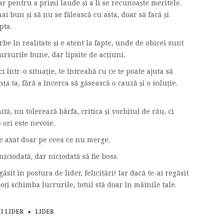
ar pentru a primi laude și a li se recunoaște meritele.
ai bun și să nu se fălească cu asta, doar să facă și
pta.
e în realitate și e atent la fapte, unde de obicei sunt
rsurile bune, dar lipsite de acțiuni.
 într-o situație, te întreabă cu ce te poate ajuta să
ța ta, fără a încerca să găsească o cauză și o soluție.
tă, nu tolerează bârfa, critica și vorbitul de rău, ci
 ori este nevoie.
e axat doar pe ceea ce nu merge.
niciodată, dar niciodată să fie boss.
ăsit în postura de lider, felicitări! Iar dacă te-ai regăsit
oți schimba lucrurile, totul stă doar în mâinile tale.
II LIDER
LIDER