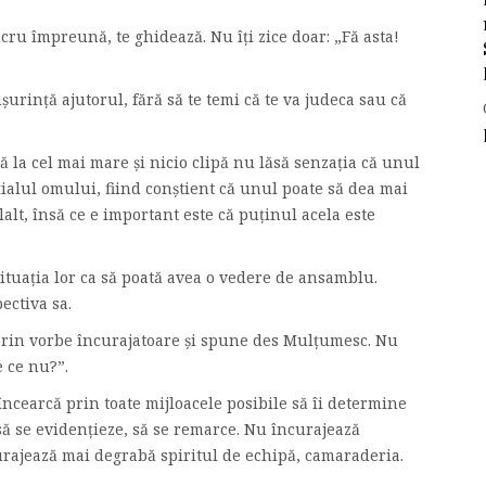
ucru împreună, te ghidează. Nu îți zice doar: „Fă asta!
ușurință ajutorul, fără să te temi că te va judeca sau că
ă la cel mai mare și nicio clipă nu lăsă senzația că unul
nțialul omului, fiind conștient că unul poate să dea mai
alt, însă ce e important este că puținul acela este
 situația lor ca să poată avea o vedere de ansamblu.
ectiva sa.
rin vorbe încurajatoare și spune des Mulțumesc. Nu
 ce nu?”.
i încearcă prin toate mijloacele posibile să îi determine
să se evidențieze, să se remarce. Nu încurajează
curajează mai degrabă spiritul de echipă, camaraderia.