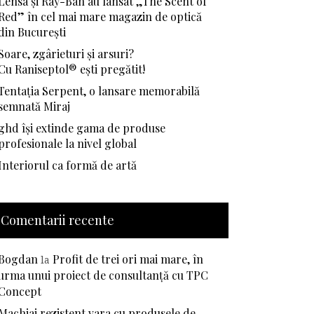
Lensa și Ray-Ban au lansat „The Scent of
Red” în cel mai mare magazin de optică
din București
Soare, zgârieturi și arsuri?
Cu Raniseptol® ești pregătit!
Tentația Serpent, o lansare memorabilă
semnată Miraj
ghd își extinde gama de produse
profesionale la nivel global
Interiorul ca formă de artă
Comentarii recente
Bogdan
Profit de trei ori mai mare, în
la
urma unui proiect de consultanță cu TPC
Concept
Machiaj rezistent vara cu produsele de