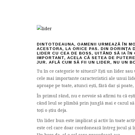
DINTOTDEAUNA, OAMENII URMEAZĂ ÎN MO
ACESTORA, LA ORICE PAS. DIN DORINȚA 
LIDER CU CEA DE BOSS, UITÂND SĂ IA Î
IMPORTANT, ACELA CĂ SETEA DE PUTERE 
JUR. AFLĂ CUM SĂ FII UN LIDER, NU UN B
Tu în ce categorie te situezi? Ești un lider sau
cele mai importante caracteristici ale unui lid
aproape pe toate, atunci ești, fără dar și poate
În primul rând, nu e nevoie să afirmi tu că ești
când leul se plimbă prin junglă mai e cazul să 
toți o știu deja.
Un lider bun este implicat și activ în toate act
este cel care doar coordonează întreg jocul și î
Un boss da, el e cel care procedează așa.