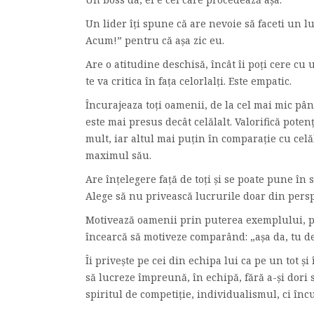
Un lider îți spune că are nevoie să faceti un l
Acum!” pentru că așa zic eu.
Are o atitudine deschisă, încât îi poți cere cu 
te va critica în fața celorlalți. Este empatic.
Încurajeaza toți oamenii, de la cel mai mic pân
este mai presus decât celălalt. Valorifică pote
mult, iar altul mai puțin în comparație cu celăl
maximul său.
Are înțelegere față de toți și se poate pune în
Alege să nu privească lucrurile doar din persp
Motivează oamenii prin puterea exemplului, p
încearcă să motiveze comparând: „așa da, tu de
Îi privește pe cei din echipa lui ca pe un tot ș
să lucreze împreună, în echipă, fără a-și dori 
spiritul de competiție, individualismul, ci în