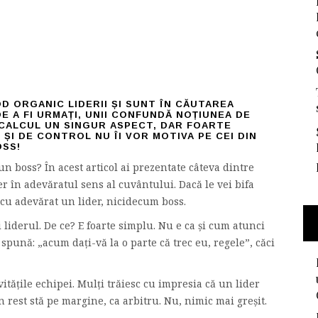
D ORGANIC LIDERII ȘI SUNT ÎN CĂUTAREA
DE A FI URMAȚI, UNII CONFUNDĂ NOȚIUNEA DE
N CALCUL UN SINGUR ASPECT, DAR FOARTE
ȘI DE CONTROL NU ÎI VOR MOTIVA PE CEI DIN
OSS!
 un boss? În acest articol ai prezentate câteva dintre
er în adevăratul sens al cuvântului. Dacă le vei bifa
, cu adevărat un lider, nicidecum boss.
 liderul. De ce? E foarte simplu. Nu e ca și cum atunci
spună: „acum dați-vă la o parte că trec eu, regele”, căci
ivitățile echipei. Mulți trăiesc cu impresia că un lider
n rest stă pe margine, ca arbitru. Nu, nimic mai greșit.