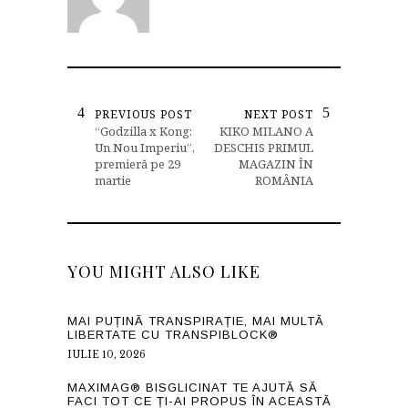
PREVIOUS POST
NEXT POST
“Godzilla x Kong:
KIKO MILANO A
Un Nou Imperiu”,
DESCHIS PRIMUL
premieră pe 29
MAGAZIN ÎN
martie
ROMÂNIA
YOU MIGHT ALSO LIKE
MAI PUȚINĂ TRANSPIRAȚIE, MAI MULTĂ
LIBERTATE CU TRANSPIBLOCK®
IULIE 10, 2026
MAXIMAG® BISGLICINAT TE AJUTĂ SĂ
FACI TOT CE ȚI-AI PROPUS ÎN ACEASTĂ