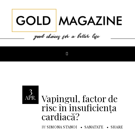
3
Vapingul, factor de
APR.
risc în insuficiența
cardiacă?
BY
SIMONA STANOI
SANATATE
SHARE