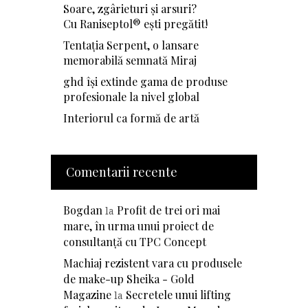
Soare, zgârieturi și arsuri?
Cu Raniseptol® ești pregătit!
Tentația Serpent, o lansare
memorabilă semnată Miraj
ghd își extinde gama de produse
profesionale la nivel global
Interiorul ca formă de artă
Comentarii recente
Bogdan
Profit de trei ori mai
la
mare, în urma unui proiect de
consultanță cu TPC Concept
Machiaj rezistent vara cu produsele
de make-up Sheika - Gold
Magazine
Secretele unui lifting
la