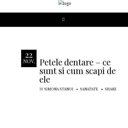
22
Petele dentare – ce
NOV.
sunt si cum scapi de
ele
BY
SIMONA STANOI
SANATATE
SHARE