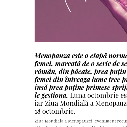
Menopauza este o etapă normală
femei, marcată de o serie de s
rămân, din păcate, prea puțin 
femei din întreaga lume trec pr
însă prea puține primesc spriji
le gestiona.
Luna octombrie est
iar Ziua Mondială a Menopauzei
18 octombrie.
Ziua Mondială a Menopauzei, eveniment recunos