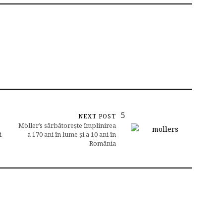
NEXT POST
Möller’s sărbătorește împlinirea
i
a 170 ani în lume și a 10 ani în
România