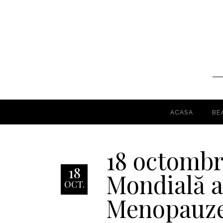
ACASA
BE
18 octombr
18
Mondială a
OCT.
Menopauze