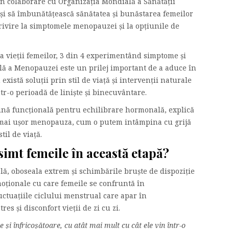
în colaborare cu Organizația Mondială a Sănătății
 și să îmbunătățească sănătatea și bunăstarea femeilor
rivire la simptomele menopauzei și la opțiunile de
vieții femeilor, 3 din 4 experimentând simptome și
lă a Menopauzei este un prilej important de a aduce în
există soluții prin stil de viață și intervenții naturale
r-o perioadă de liniște și binecuvântare.
cină funcțională pentru echilibrare hormonală, explică
a mai ușor menopauza, cum o putem intâmpina cu grijă
til de viață.
imt femeile în această etapă?
lă, oboseala extrem și schimbările bruște de dispoziție
moționale cu care femeile se confruntă în
tuațiile ciclului menstrual care apar în
s și disconfort vieții de zi cu zi.
și înfricoșătoare, cu atât mai mult cu cât ele vin într-o