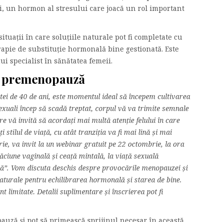
ui, un hormon al stresului care joacă un rol important
situații în care soluțiile naturale pot fi completate cu
apie de substituție hormonală bine gestionată. Este
i specialist în sănătatea femeii.
in premenopauză
tei de 40 de ani, este momentul ideal să începem cultivarea
exuali încep să scadă treptat, corpul vă va trimite semnale
are vă invită să acordați mai multă atenție felului în care
 stilul de viață, cu atât tranziția va fi mai lină și mai
rie, va invit la un webinar gratuit pe 22 octombrie, la ora
ciune vaginală și ceață mintală, la viață sexuală
ură”. Vom discuta deschis despre provocările menopauzei și
turale pentru echilibrarea hormonală și starea de bine.
nt limitate. Detalii suplimentare și înscrierea pot fi
auză și pot să primească sprijinul necesar în această