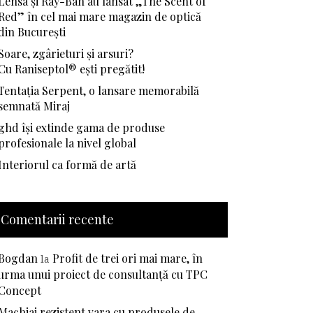
Lensa și Ray-Ban au lansat „The Scent of
Red” în cel mai mare magazin de optică
din București
Soare, zgârieturi și arsuri?
Cu Raniseptol® ești pregătit!
Tentația Serpent, o lansare memorabilă
semnată Miraj
ghd își extinde gama de produse
profesionale la nivel global
Interiorul ca formă de artă
Comentarii recente
Bogdan
Profit de trei ori mai mare, în
la
urma unui proiect de consultanță cu TPC
Concept
Machiaj rezistent vara cu produsele de