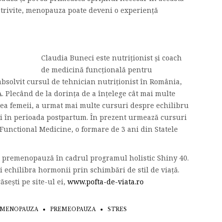
potrivite, menopauza poate deveni o experiență
Claudia Buneci este nutriționist și coach
de medicină funcțională pentru
absolvit cursul de tehnician nutriționist în România,
A. Plecând de la dorința de a înțelege cât mai multe
ea femeii, a urmat mai multe cursuri despre echilibru
și în perioada postpartum. În prezent urmează cursuri
Functional Medicine, o formare de 3 ani din Statele
la premenopauză în cadrul programul holistic Shiny 40.
și echilibra hormonii prin schimbări de stil de viață.
sești pe site-ul ei,
www.pofta-de-viata.ro
MENOPAUZA
PREMEOPAUZA
STRES