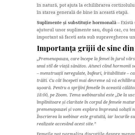
în natură, pot ajuta la echilibrarea cortizolul
în starea generală de bine în această etapă.
Suplimente și substituție hormonală
– Există 
ajutorul unor suplimente sau, după caz, cu ter
important să faceti asta sub supravegherea unu
Importanța grijii de sine d
„Premenopauza, care începe la femei în jurul vârs
unui stil de viață sănătos. Atunci când hormonii s
– menstruații neregulate, bufeuri, iritabilitate – c
trăiti. Cu cât începeti mai devreme să vă echilibrați
ușoară. Pentru a sprijini femeile în această călăto
18:00, pe Zoom. Tema webinarului este „De la uscă
împlinitoare și claritate în corpul de femeie mat
premenopauzei și vom explora împreună soluții na
Înscrierea la webinar este gratuită, iar locurile su
realizate accesând acest site.”
Femeile pot normaliza discuțiile despre menop