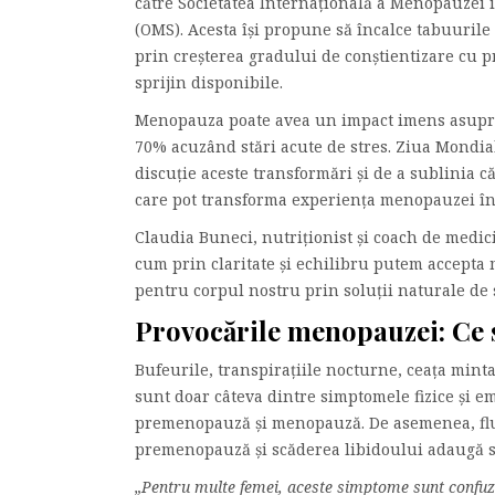
către Societatea Internațională a Menopauzei 
(OMS). Acesta își propune să încalce tabuurile
prin creșterea gradului de conștientizare cu p
sprijin disponibile.
Menopauza poate avea un impact imens asupra 
70% acuzând stări acute de stres. Ziua Mondia
discuție aceste transformări și de a sublinia că 
care pot transforma experiența menopauzei înt
Claudia Buneci, nutriționist și coach de medi
cum prin claritate și echilibru putem accept
pentru corpul nostru prin soluții naturale de s
Provocările menopauzei: Ce s
Bufeurile, transpirațiile nocturne, ceața minta
sunt doar câteva dintre simptomele fizice și e
premenopauză și menopauză. De asemenea, fluc
premenopauză și scăderea libidoului adaugă stre
„Pentru multe femei, aceste simptome sunt confuze 