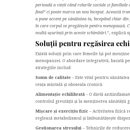
perioadă a vieții când rolurile sociale și familia
final” ci poate marca un nou început. Această tranz
a pune accent pe sănătatea ta, începând chiar d
în care corpul se pregătește pentru menopauză. Cu
multă ușurință prin aceste schimbări.
”, explică s
Soluții pentru regăsirea echil
Există soluții prin care femeile își pot menți
menopauzei. O abordare integrativă, bazată pe s
strategiile includ:
Somn de calitate
– Este vital pentru sănătat
ceața mintală și oboseala cronică.
Alimentație echilibrată
– O dietă antiinflamat
controlul greutății și la menținerea sănătății 
Mișcare și exercițiu fizic
– Activitatea fizică 
reglează metabolismul și îmbunătățește dispozi
Gestionarea stresului
– Tehnicile de reducere