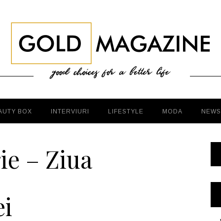
AUTY BOX
INTERVIURI
LIFESTYLE
MODA
NEWS
ie – Ziua
i