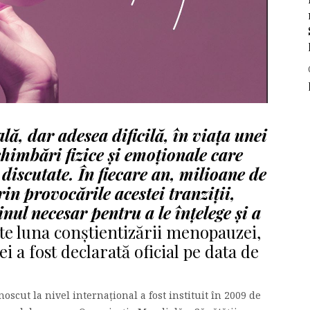
, dar adesea dificilă, în viața unei
chimbări fizice și emoționale care
discutate. În fiecare an, milioane de
in provocările acestei tranziții,
nul necesar pentru a le înțelege și a
e luna conștientizării menopauzei,
 a fost declarată oficial pe data de
cut la nivel internațional a fost instituit în 2009 de