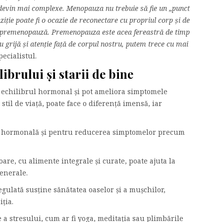
le devin mai complexe. Menopauza nu trebuie să fie un „punct
iție poate fi o ocazie de reconectare cu propriul corp și de
in premenopauză. Premenopauza este acea fereastră de timp
 grijă și atenție față de corpul nostru, putem trece cu mai
pecialistul.
ibrului și starii de bine
ne echilibrul hormonal și pot ameliora simptomele
til de viață, poate face o diferență imensă, iar
ea hormonală și pentru reducerea simptomelor precum
oare, cu alimente integrale și curate, poate ajuta la
generale.
regulată susține sănătatea oaselor și a mușchilor,
ția.
 a stresului, cum ar fi yoga, meditația sau plimbările