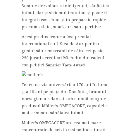
Susține dezvoltarea inteligenței, sănătatea
inimii, dar și sistemul imunitar și poate fi
integrat ușor chiar și în preparate rapide,
precum salate, snack-uri sau aperitive.
Acest produs iconic a fost premiat
internațional cu 1 Stea de Aur pentru
gustul său remarcabil de către cei peste
250 jurați acreditați Michelin din cadrul
competiției 𝐒𝐮𝐩𝐞𝐫𝐢𝐨𝐫 𝐓𝐚𝐬𝐭𝐞 𝐀𝐰𝐚𝐫𝐝.
Tot cu ocazia aniversării a 170 ani în lume
și a 10 ani pe piața din România, brandul
norvegian a relansat sub o nouă imagine
produsul Möller’s OMEGACORE, capsulele
moi ce susțin sănătatea inimii.
Möller’s OMEGACORE are cea mai mare
concentrație de acizi grași polinesaturați