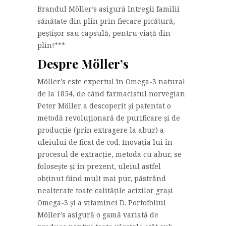
Brandul Möller’s asigură întregii familii
sănătate din plin prin fiecare picătură,
peștișor sau capsulă, pentru viață din
plin!***
Despre Möller’s
Möller’s este expertul în Omega-3 natural
de la 1854, de când farmacistul norvegian
Peter Möller a descoperit și patentat o
metodă revoluționară de purificare și de
producție (prin extragere la abur) a
uleiului de ficat de cod. Inovația lui în
procesul de extracție, metoda cu abur, se
folosește și în prezent, uleiul astfel
obținut fiind mult mai pur, păstrând
nealterate toate calitățile acizilor grași
Omega-3 și a vitaminei D. Portofoliul
Möller’s asigură o gamă variată de