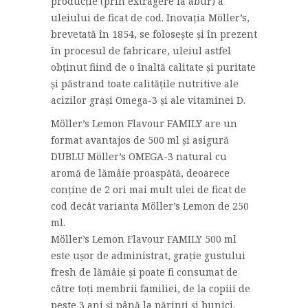
producție (prin extragere la abur) a
uleiului de ficat de cod. Inovația Möller’s,
brevetată în 1854, se folosește și în prezent
în procesul de fabricare, uleiul astfel
obținut fiind de o înaltă calitate și puritate
și păstrand toate calitățile nutritive ale
acizilor grași Omega-3 și ale vitaminei D.
Möller’s Lemon Flavour FAMILY are un
format avantajos de 500 ml și asigură
DUBLU Möller’s OMEGA-3 natural cu
aromă de lămâie proaspătă, deoarece
conține de 2 ori mai mult ulei de ficat de
cod decât varianta Möller’s Lemon de 250
ml.
Möller’s Lemon Flavour FAMILY 500 ml
este ușor de administrat, grație gustului
fresh de lămâie și poate fi consumat de
către toți membrii familiei, de la copiii de
peste 3 ani și până la părinți și bunici.