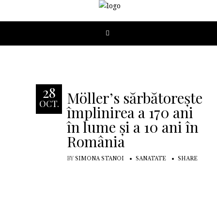
28
Möller’s sărbătorește
OCT.
împlinirea a 170 ani
în lume și a 10 ani în
România
BY
SIMONA STANOI
SANATATE
SHARE