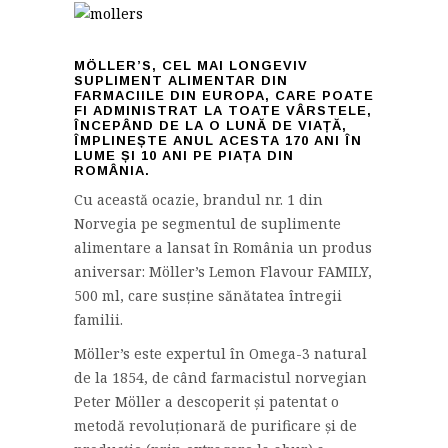
MÖLLER’S, CEL MAI LONGEVIV
SUPLIMENT ALIMENTAR DIN
FARMACIILE DIN EUROPA, CARE POATE
FI ADMINISTRAT LA TOATE VÂRSTELE,
ÎNCEPÂND DE LA O LUNĂ DE VIAȚĂ,
ÎMPLINEȘTE ANUL ACESTA 170 ANI ÎN
LUME ȘI 10 ANI PE PIAȚA DIN
ROMÂNIA.
Cu această ocazie, brandul nr. 1 din
Norvegia pe segmentul de suplimente
alimentare a lansat în România un produs
aniversar: Möller’s Lemon Flavour FAMILY,
500 ml, care susține sănătatea întregii
familii.
Möller’s este expertul în Omega-3 natural
de la 1854, de când farmacistul norvegian
Peter Möller a descoperit și patentat o
metodă revoluționară de purificare și de