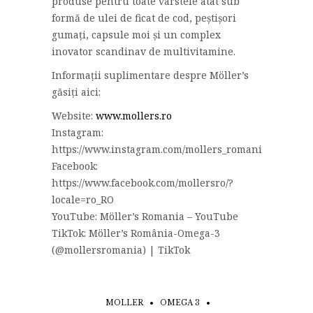
produse pentru toate vârstele atât sub
formă de ulei de ficat de cod, peștișori
gumați, capsule moi și un complex
inovator scandinav de multivitamine.
Informații suplimentare despre Möller’s
găsiți aici:
Website:
www.mollers.ro
Instagram:
https://www.instagram.com/mollers_romania/
Facebook:
https://www.facebook.com/mollersro/?
locale=ro_RO
YouTube: Möller’s Romania – YouTube
TikTok: Möller’s România-Omega-3
(@mollersromania) | TikTok
MOLLER
OMEGA 3