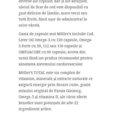
diverse ale copiilor, dar și ale adulților,
uleiul de ficat de cod este disponibil cu
gust delicios de lămâie, mere verzi sau
tutti frutti, fiind ușor de administrat la
orice vârstă.
Gama de capsule moi Möller’s include Cod
Liver Oil Omega-3 cu 120 capsule, Omega-
3 Forte cu 30, 112 sau 150 capsule și
OMEGACORE cu 60 capsule, acesta din
urmă fiind un produs recomandat pentru
sănătatea sistemului cardiovascular.
Möller’s TOTAL este un complex de
vitamine, minerale și extracte naturale ce
asigură energie prin fiecare cutie, grație
mixului original de Panax Ginseng,
Omega-3 și vitamina D, ale căror efecte
benefice sunt potențate de alte 22
ingrediente active.