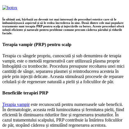
În ultimii ani, bărbații au devenit tot mai interesați de proceduri estetice care să le
îmbunătățească aspectul și să le redea încrederea în sine. Două dintre cele mai populare
tratamente sunt terapia PRP pentru scalp și injectările cu botox. Aceste proceduri oferă
soluții eficiente și naturale pentru probleme comune precum căderea părului și ridurile
faciale.
Terapia vampir (PRP) pentru scalp
Terapia cu sângele propriu, cunoscută și sub denumirea de terapia
vampir, este o metodă regenerativă care utilizează plasma proprie
îmbogățită cu trombocite. Procedura presupune recoltarea unei mici
cantități de sânge, separarea plasmei și reintroducerea acesteia în
piele prin injecții delicate. Aceasta stimulează procesele de reparare
celulară și de regenerare naturală a pielii și a foliculilor de păr.
Beneficiile terapiei PRP
Terapia vampir
este recunoscută pentru numeroasele sale beneficii.
În dermatologie, aceasta redă luminozitatea și fermitatea pielii, fiind
eficientă în diminuarea ridurilor fine și regenerarea țesuturilor. În
cazul tratamentului scalpului, PRP contribuie la întărirea foliculilor
de păr, stopând căderea și stimulând regenerarea acestora.