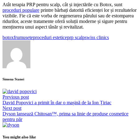
Atât terapia PRP pentru scalp, cât și injectările cu Botox, sunt
proceduri populare
printre bărbați datorită eficienței lor și rezultatelor
vizibile. Fie că este vorba de regenerarea părului sau de estomparea
ridurilor, aceste tratamente oferă soluții moderne și sigure pentru
menținerea unui aspect tânăr și revitalizat.
botox
frumusete
proceduri estetice
prp scalp
swiss clinics
Simona Stanoi
Previous post
David Popovici a primit în dar o mașină de la Ion Țiriac
Next post
Dyson lansează Chitosan™, prima sa linie de produse cosmetice
pentru păr
You might also like