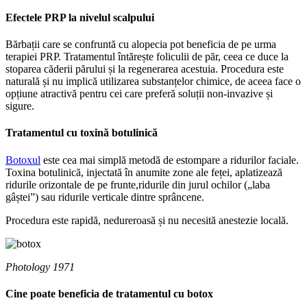
Efectele PRP la nivelul scalpului
Bărbații care se confruntă cu alopecia pot beneficia de pe urma
terapiei PRP. Tratamentul întărește foliculii de păr, ceea ce duce la
stoparea căderii părului și la regenerarea acestuia. Procedura este
naturală și nu implică utilizarea substanțelor chimice, de aceea face o
opțiune atractivă pentru cei care preferă soluții non-invazive și
sigure.
Tratamentul cu toxină botulinică
Botoxul
este cea mai simplă metodă de estompare a ridurilor faciale.
Toxina botulinică, injectată în anumite zone ale feței, aplatizează
ridurile orizontale de pe frunte,ridurile din jurul ochilor („laba
gâștei”) sau ridurile verticale dintre sprâncene.
Procedura este rapidă, nedureroasă și nu necesită anestezie locală.
Photology 1971
Cine poate beneficia de tratamentul cu botox