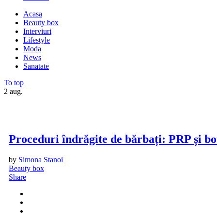
Acasa
Beauty box
Interviuri
Lifestyle
Moda
News
Sanatate
To top
2
aug.
Proceduri îndrăgite de bărbați: PRP și bo
by
Simona Stanoi
Beauty box
Share