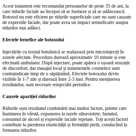
Acest tratament este recomandat persoanelor de peste 35 de ani, la
care ridurile faciale au început să se formeze și să se adâncească.
Botoxul nu este eficient pe ridurile superficiale care nu sunt cauzate
de expresiile faciale, dar poate avea un impact semnificativ asupra
ridurilor mai adânci.
Efectele benefice ale botoxului
Injectările cu toxină botulinică se realizează prin microinjecții în
zonele afectate. Procedura durează aproximativ 10 minute și este
efectuată ambulator. După injectare, poate apărea o ușoară senzație
de disconfort, dar masajul local și tratamentele cosmetice sunt
contraindicate timp de o săptămână. Efectele botoxului devin
vizibile în 1-7 zile și durează între 2-3 luni. Pentru menținerea
rezultatelor, sunt necesare reinjectări periodice.
Cauzele apariției ridurilor
Ridurile sunt rezultatul combinării mai multor factori, printre care
înaintarea în vârstă, expunerea la razele ultraviolete, fumatul,
consumul de alcool și expresiile faciale repetate. Toți acești factori
contribuie la pierderea elasticității și fermității pielii, conducând la
formarea ridurilor.