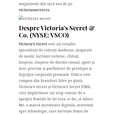
magazinele din țară sau de pe
victoriassecret.ro
.
Despre Victoria’s Secret &
Co. (NYSE: VSCO)
Victoria’s Secret
este un retailer
specializat de colecții moderne, inspirate
de modă, inclusiv sutiene, chiloți,
lenjerie, lenjerie de dormit casual, sport și
înot, precum și parfumuri de prestigiu și
îngrijire corporală premiate. VS&Co este
compus din branduri lider pe piață,
Victoria’s Secret și Victoria’s Secret PINK,
care împărtășesc un scop comun de a
sprijini femeile în tot ceea ce fac, și Adore
Me, o marcă inovatoare digitală, orientată
spre tehnologie, care servește femei de