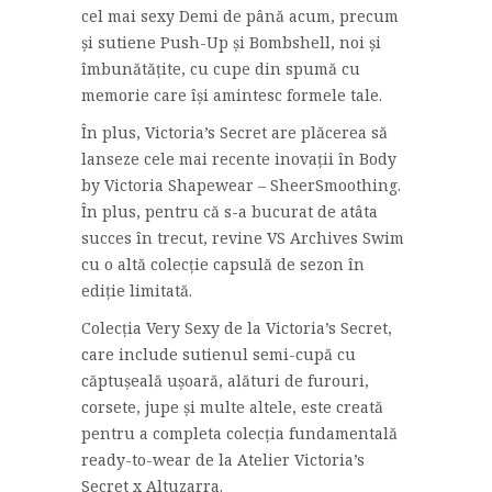
cel mai sexy Demi de până acum, precum
și sutiene Push-Up și Bombshell, noi și
îmbunătățite, cu cupe din spumă cu
memorie care își amintesc formele tale.
În plus, Victoria’s Secret are plăcerea să
lanseze cele mai recente inovații în Body
by Victoria Shapewear – SheerSmoothing.
În plus, pentru că s-a bucurat de atâta
succes în trecut, revine VS Archives Swim
cu o altă colecție capsulă de sezon în
ediție limitată.
Colecția Very Sexy de la Victoria’s Secret,
care include sutienul semi-cupă cu
căptușeală ușoară, alături de furouri,
corsete, jupe și multe altele, este creată
pentru a completa colecția fundamentală
ready-to-wear de la Atelier Victoria’s
Secret x Altuzarra.