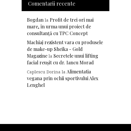
Comentarii recente
Bogdan
Profit de trei ori mai
la
mare, în urma unui proiect de
consultanță cu TPC Concept
Machiaj rezistent vara cu produsele
de make-up Sheika - Gold
Magazine
Secretele unui lifting
la
facial reușit cu dr. Iancu Morad
Alimentatia
Caplescu Dorina
la
vegana prin ochii sportivului Alex
Lenghel