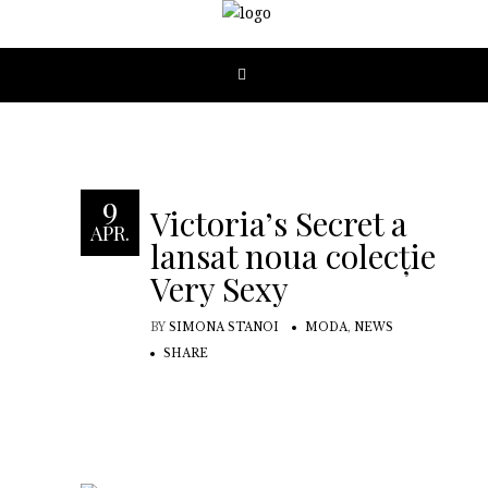
9
Victoria’s Secret a
APR.
lansat noua colecție
Very Sexy
BY
SIMONA STANOI
MODA
,
NEWS
SHARE