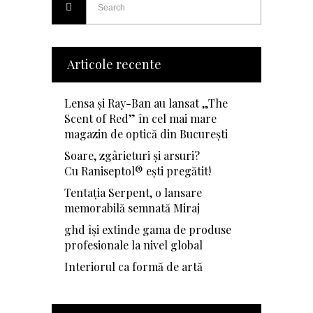
Articole recente
Lensa și Ray-Ban au lansat „The
Scent of Red” în cel mai mare
magazin de optică din București
Soare, zgârieturi și arsuri?
Cu Raniseptol® ești pregătit!
Tentația Serpent, o lansare
memorabilă semnată Miraj
ghd își extinde gama de produse
profesionale la nivel global
Interiorul ca formă de artă