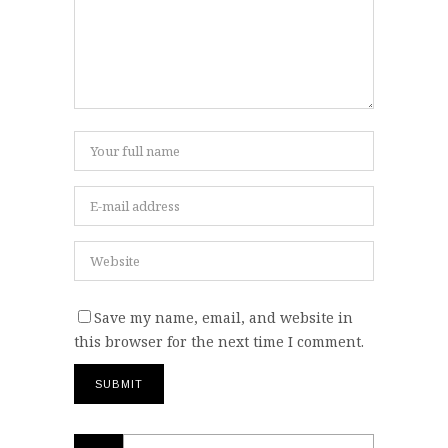
Save my name, email, and website in
this browser for the next time I comment.