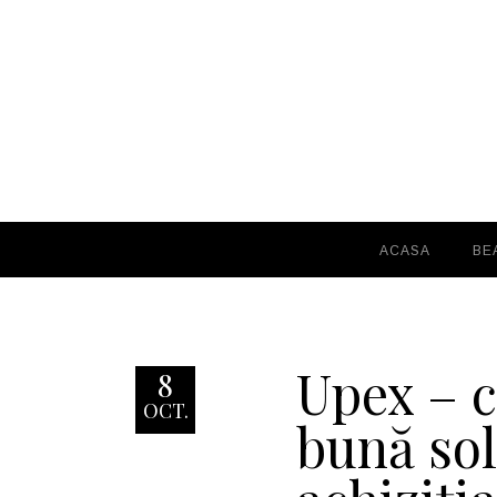
ACASA
BE
Upex – 
8
OCT.
bună sol