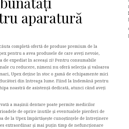
mbunătăți
ntru aparatură
i căuta completă ofertă de produse premium de la
pex pentru a avea produsele de care aveți nevoie,
ata de expediat în aceeași zi! Pentru consumabile
onale cu reducere, nimeni nu oferă selecția și valoarea
 mari, Upex deține în stoc o gamă de echipamente mici
producători din întreaga lume. Fiind la îndemână pentru
chipa noastră de asistență dedicată, atunci când aveți
cvată a mașinii dentare poate permite medicilor
erioadele de oprire inutile și eventualele pierderi de
pa de la Upex împărtășește cunoștințele de întreținere
ces extraordinar și mai puțin timp de nefuncționare