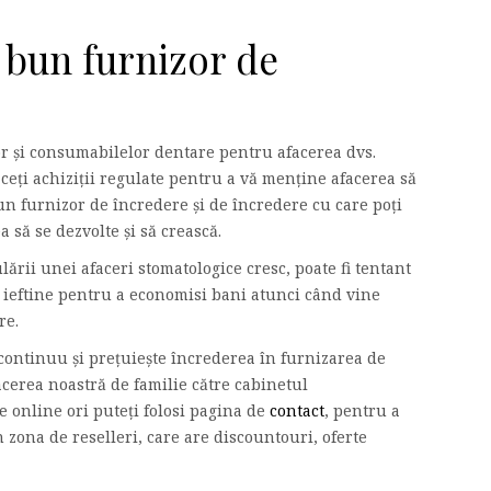
bun furnizor de
r și consumabilelor dentare pentru afacerea dvs.
aceți achiziții regulate pentru a vă menține afacerea să
un furnizor de încredere și de încredere cu care poți
a să se dezvolte și să crească.
lării unei afaceri stomatologice cresc, poate fi tentant
i ieftine pentru a economisi bani atunci când vine
re.
ontinuu și prețuiește încrederea în furnizarea de
acerea noastră de familie către cabinetul
online ori puteți folosi pagina de
contact
, pentru a
 zona de reselleri, care are discountouri, oferte