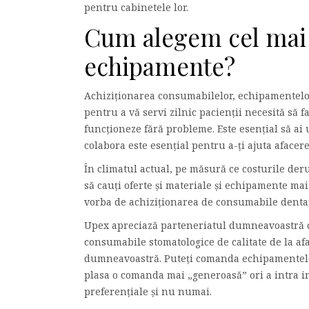
pentru cabinetele lor.
Cum alegem cel mai 
echipamente?
Achiziționarea consumabilelor, echipamentelo
pentru a vă servi zilnic pacienții necesită să f
funcționeze fără probleme. Este esențial să ai 
colabora este esențial pentru a-ți ajuta afacere
În climatul actual, pe măsură ce costurile deru
să cauți oferte și materiale și echipamente ma
vorba de achiziționarea de consumabile denta
Upex apreciază parteneriatul dumneavoastră c
consumabile stomatologice de calitate de la af
dumneavoastră. Puteți comanda echipamentele 
plasa o comanda mai „generoasă” ori a intra in
preferențiale și nu numai.