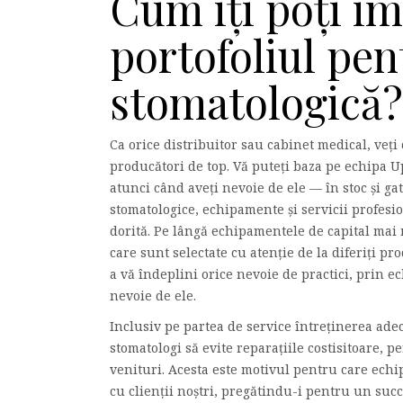
Cum îți poți î
portofoliul pe
stomatologică?
Ca orice distribuitor sau cabinet medical, veț
producători de top. Vă puteți baza pe echipa U
atunci când aveți nevoie de ele — în stoc și g
stomatologice, echipamente și servicii profesi
dorită. Pe lângă echipamentele de capital mai
care sunt selectate cu atenție de la diferiți 
a vă îndeplini orice nevoie de practici, prin e
nevoie de ele.
Inclusiv pe partea de service întreținerea ade
stomatologi să evite reparațiile costisitoare, p
venituri. Acesta este motivul pentru care echi
cu clienții noștri, pregătindu-i pentru un suc