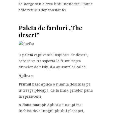
se șterge sau a crea linii inestetice. Spune
adio retușurilor constante!
Paleta de farduri „The
desert”
O
paletă
captivantă inspirată de deșert,
care te va transporta la frumusețea
dunelor de nisip și a apusurilor calde.
Aplicare
Primul pas:
Aplică o nuanță deschisă pe
întreaga pleoapă, de la linia genelor până
la sprâncene.
A doua nuanță:
Aplică o nuanță mai
închisă de-a lungul pliului pleoapei,