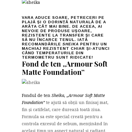
VARA ADUCE SOARE,
PETRECERI PE
PLAJĂ ȘI O DORINȚĂ NATURALĂ DE A
ARĂTA CÂT MAI BINE.
DE ACEEA, AI
NEVOIE DE PRODUSE UȘOARE,
REZISTENTE LA TRANSFER ȘI CARE
SĂ NU ÎNCARCE TENUL.
IATĂ
RECOMANDĂRILE
SHEIKA
PENTRU UN
MACHIAJ REZISTENT CHIAR ȘI-ATUNCI
CÂND TEMPERATURILE DIN
TERMOMETRU SUNT RIDICATE!
Fond de ten „Armour Soft
Matte Foundation”
Fondul de ten
Sheika, „Armour Soft Matte
Foundation”
te ajută să obții un finisaj mat,
fin și catifelat, care durează toată ziua.
Formula sa este special creată pentru a
controla excesul de sebum, menținând în
același timp un aspect natural și radiant.