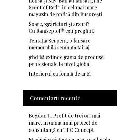
Lensa și Ray-Ban au lansat „The
Scent of Red” în cel mai mare
magazin de optică din București
Soare, zgârieturi și arsuri?
Cu Raniseptol® ești pregătit!
Tentația Serpent, o lansare
memorabilă semnată Miraj
ghd își extinde gama de produse
profesionale la nivel global
Interiorul ca formă de artă
Comentarii recente
Bogdan
Profit de trei ori mai
la
mare, în urma unui proiect de
consultanță cu TPC Concept
Machiaj rezistent vara cu produsele