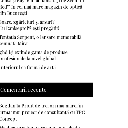
Lensa și Ray-Ban au lansat „The Scent of
Red” în cel mai mare magazin de optică
din București
Soare, zgârieturi și arsuri?
Cu Raniseptol® ești pregătit!
Tentația Serpent, o lansare memorabilă
semnată Miraj
ghd își extinde gama de produse
profesionale la nivel global
Interiorul ca formă de artă
Comentarii recente
Bogdan
Profit de trei ori mai mare, în
la
urma unui proiect de consultanță cu TPC
Concept
Machiaj rezistent vara cu produsele de