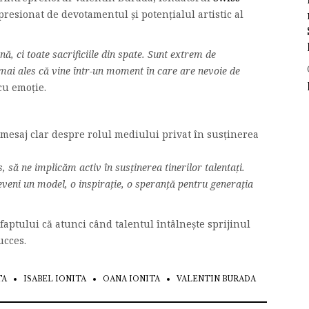
mpresionat de devotamentul și potențialul artistic al
, ci toate sacrificiile din spate. Sunt extrem de
, mai ales că vine într-un moment în care are nevoie de
cu emoție.
mesaj clar despre rolul mediului privat în susținerea
, să ne implicăm activ în susținerea tinerilor talentați.
eveni un model, o inspirație, o speranță pentru generația
 faptului că atunci când talentul întâlnește sprijinul
ucces.
TA
ISABEL IONITA
OANA IONITA
VALENTIN BURADA