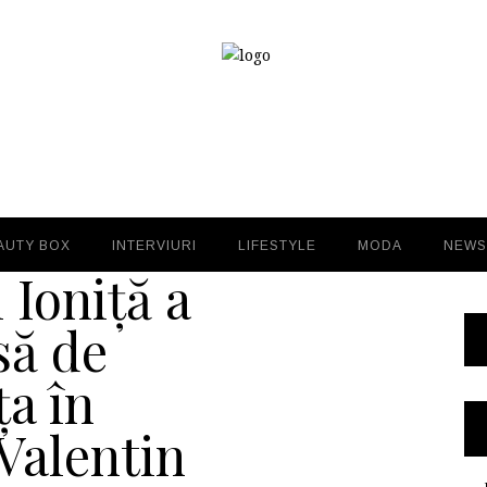
AUTY BOX
INTERVIURI
LIFESTYLE
MODA
NEWS
 Ioniță a
să de
a în
 Valentin