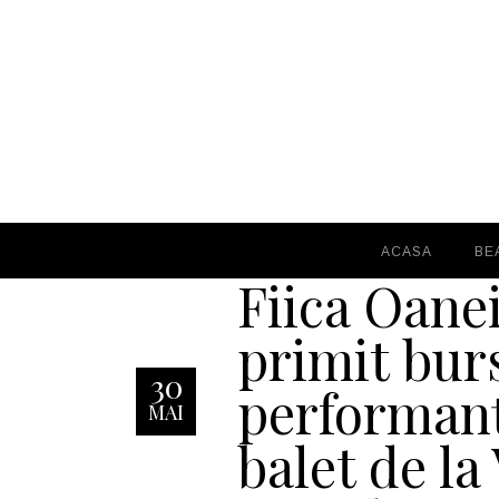
ACASA
BE
Fiica Oanei
primit bur
30
performanț
MAI
balet de la