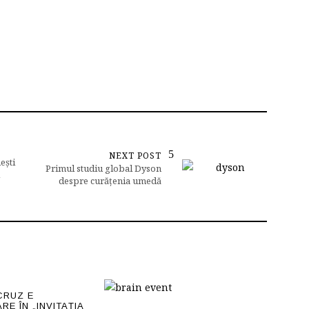
NEXT POST
ești
Primul studiu global Dyson
despre curățenia umedă
CRUZ E
E ÎN „INVITAŢIA