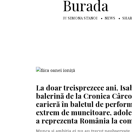
Burada
BY
SIMONA STANOI
NEWS
SHAR
La doar treisprezece ani, Isab
balerină de la Cronica Cârcot
carieră în baletul de perform
extrem de muncitoare, adole
a reprezenta România la comp
Munca și ambiția ei nu au trecut neobservate