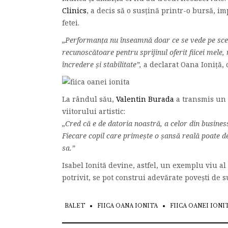
Clinics
, a decis să o susțină printr-o bursă, i
fetei.
„Performanța nu înseamnă doar ce se vede pe scenă
recunoscătoare pentru sprijinul oferit fiicei mele
încredere și stabilitate”,
a declarat Oana Ioniță, 
La rândul său,
Valentin Burada
a transmis un 
viitorului artistic:
„Cred că e de datoria noastră, a celor din business
Fiecare copil care primește o șansă reală poate d
sa.”
Isabel Ionită devine, astfel, un exemplu viu al
potrivit, se pot construi adevărate povești de s
BALET
FIICA OANA IONITA
FIICA OANEI IONI