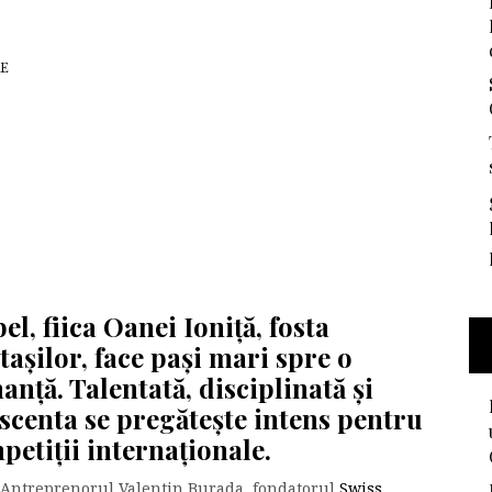
E
el, fiica Oanei Ioniță, fosta
așilor, face pași mari spre o
anță. Talentată, disciplinată și
scenta se pregătește intens pentru
etiții internaționale.
. Antreprenorul Valentin Burada, fondatorul
Swiss