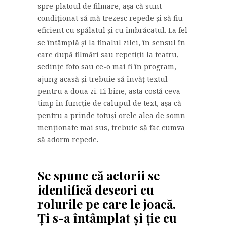
spre platoul de filmare, așa că sunt
condiționat să mă trezesc repede și să fiu
eficient cu spălatul și cu îmbrăcatul. La fel
se întâmplă și la finalul zilei, în sensul în
care după filmări sau repetiții la teatru,
sedințe foto sau ce-o mai fi în program,
ajung acasă și trebuie să învăț textul
pentru a doua zi. Ei bine, asta costă ceva
timp în funcție de calupul de text, așa că
pentru a prinde totuși orele alea de somn
menționate mai sus, trebuie să fac cumva
să adorm repede.
Se spune că actorii se
identifică deseori cu
rolurile pe care le joacă.
Ți s-a întâmplat și ție cu