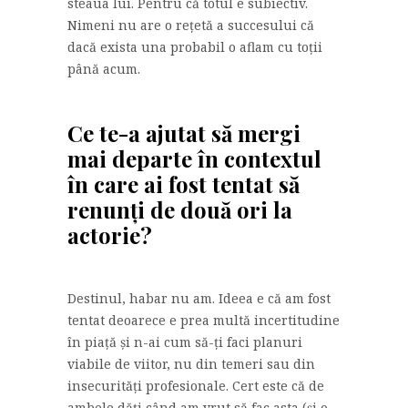
steaua lui. Pentru că totul e subiectiv.
Nimeni nu are o rețetă a succesului că
dacă exista una probabil o aflam cu toții
până acum.
Ce te-a ajutat să mergi
mai departe în contextul
în care ai fost tentat să
renunți de două ori la
actorie?
Destinul, habar nu am. Ideea e că am fost
tentat deoarece e prea multă incertitudine
în piață și n-ai cum să-ți faci planuri
viabile de viitor, nu din temeri sau din
insecurități profesionale. Cert este că de
ambele dăți când am vrut să fac asta (și o