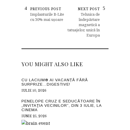
PREVIOUS POST
NEXT POST
Implanturile B-Lite
Tehnica de
cu 30% mai ușoare
îndepărtare
magnetică a
tatuajelor, unică în
Europa
YOU MIGHT ALSO LIKE
CU LACIUM® AI VACANȚĂ FĂRĂ
SURPRIZE…DIGESTIVE!
IULIE 10, 2026
PENELOPE CRUZ E SEDUCĂTOARE ÎN
„INVITAŢIA VECINILOR”, DIN 3 IULIE, LA
CINEMA
IUNIE 25, 2026