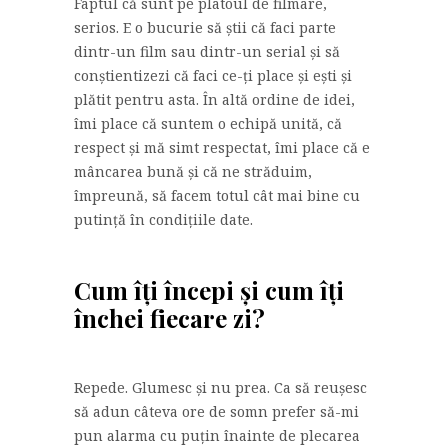
Faptul că sunt pe platoul de filmare,
serios. E o bucurie să știi că faci parte
dintr-un film sau dintr-un serial și să
conștientizezi că faci ce-ți place și ești și
plătit pentru asta. În altă ordine de idei,
îmi place că suntem o echipă unită, că
respect și mă simt respectat, îmi place că e
mâncarea bună și că ne străduim,
împreună, să facem totul cât mai bine cu
putință în condițiile date.
Cum îți începi și cum îți
închei fiecare zi?
Repede. Glumesc și nu prea. Ca să reușesc
să adun câteva ore de somn prefer să-mi
pun alarma cu puțin înainte de plecarea