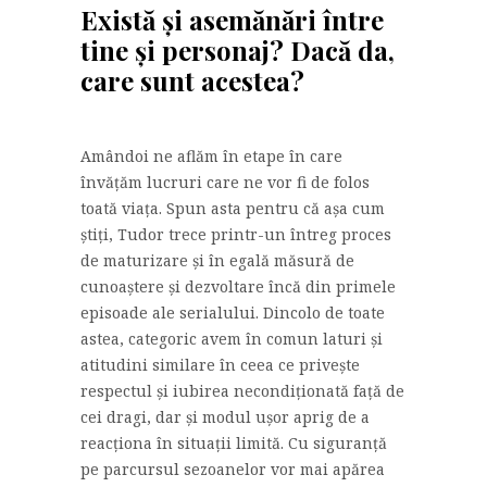
Există și asemănări între
tine și personaj? Dacă da,
care sunt acestea?
Amândoi ne aflăm în etape în care
învățăm lucruri care ne vor fi de folos
toată viața. Spun asta pentru că așa cum
știți, Tudor trece printr-un întreg proces
de maturizare și în egală măsură de
cunoaștere și dezvoltare încă din primele
episoade ale serialului. Dincolo de toate
astea, categoric avem în comun laturi și
atitudini similare în ceea ce privește
respectul și iubirea necondiționată față de
cei dragi, dar și modul ușor aprig de a
reacționa în situații limită. Cu siguranță
pe parcursul sezoanelor vor mai apărea