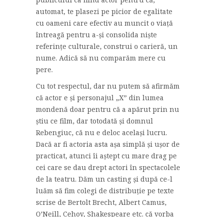
automat, te plasezi pe picior de egalitate
cu oameni care efectiv au muncit o viață
întreagă pentru a-și consolida niște
referințe culturale, construi o carieră, un
nume. Adică să nu comparăm mere cu
pere.
Cu tot respectul, dar nu putem să afirmăm
că actor e și personajul „X” din lumea
mondenă doar pentru că a apărut prin nu
știu ce film, dar totodată și domnul
Rebengiuc, că nu e deloc același lucru.
Dacă ar fi actoria asta așa simplă și ușor de
practicat, atunci îi aștept cu mare drag pe
cei care se dau drept actori în spectacolele
de la teatru. Dăm un casting și după ce-l
luăm să fim colegi de distribuție pe texte
scrise de Bertolt Brecht, Albert Camus,
O’Neill, Cehov, Shakespeare etc. că vorba