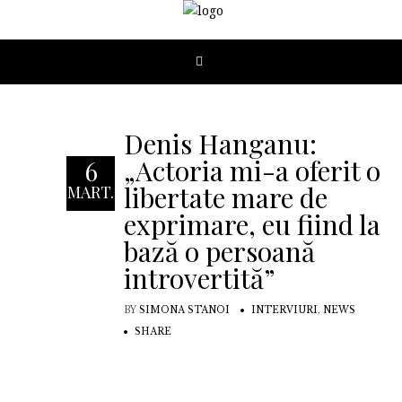
Denis Hanganu:
„Actoria mi-a oferit o
6
libertate mare de
MART.
exprimare, eu fiind la
bază o persoană
introvertită”
BY
SIMONA STANOI
INTERVIURI
,
NEWS
SHARE