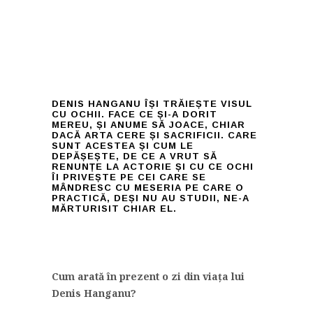
DENIS HANGANU ÎȘI TRĂIEȘTE VISUL
CU OCHII. FACE CE ȘI-A DORIT
MEREU, ȘI ANUME SĂ JOACE, CHIAR
DACĂ ARTA CERE ȘI SACRIFICII. CARE
SUNT ACESTEA ȘI CUM LE
DEPĂȘEȘTE, DE CE A VRUT SĂ
RENUNȚE LA ACTORIE ȘI CU CE OCHI
ÎI PRIVEȘTE PE CEI CARE SE
MÂNDRESC CU MESERIA PE CARE O
PRACTICĂ, DEȘI NU AU STUDII, NE-A
MĂRTURISIT CHIAR EL.
Cum arată în prezent o zi din viața lui
Denis Hanganu?