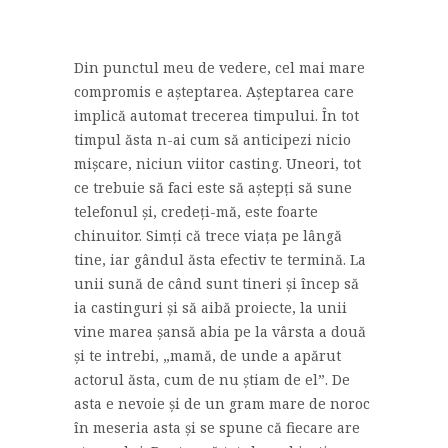
Din punctul meu de vedere, cel mai mare
compromis e așteptarea. Așteptarea care
implică automat trecerea timpului. În tot
timpul ăsta n-ai cum să anticipezi nicio
mișcare, niciun viitor casting. Uneori, tot
ce trebuie să faci este să aștepți să sune
telefonul și, credeți-mă, este foarte
chinuitor. Simți că trece viața pe lângă
tine, iar gândul ăsta efectiv te termină. La
unii sună de când sunt tineri și încep să
ia castinguri și să aibă proiecte, la unii
vine marea șansă abia pe la vârsta a două
și te intrebi, „mamă, de unde a apărut
actorul ăsta, cum de nu știam de el”. De
asta e nevoie și de un gram mare de noroc
în meseria asta și se spune că fiecare are