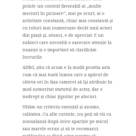
printr-un context favorabil ai „multe
meciuri în picioare”, mai pe scurt, ai o
activitate constantă, chiar mai constantă și
cu roluri mai numeroase decât unii actori
din piață și, atunci, e de apreciat. E un
subiect care necesită o oarecare atenție la
nuanțe și e important să clarificăm
lucrurile.
Altfel, știu că acum e la modă prostia asta
cum că mai toată lumea care a apărut de
câteva ori în fața camerei să își atribuie în
mod nemeritat statutul de actor, dar e
nedrept și chiar jignitor pe alocuri.
Uităm un criteriu esențial și anume,
calitatea. Cu alte cuvinte, nu poți să vii cu
nonsalanță după orice apariție pe micul
sau marele ecran și să te recomanzi
publicului ca fiind actor pentru că,