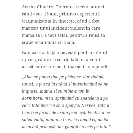
Actrița Charlize Theron a trecut, atunci
când avea 15 ani, printr-o experiență
traumatizantă în tinerețe, când a fost
martora unui incident violent în care
mama sa i-a ucis tatăl, pentru a reuși să
scape amândouă cu viață.
Faimoasa actriță a povestit pentru site-ul
npr.org că într-o seară, tatăl ei a venit
acasă extrem de beat, înarmat cu o pușcă.
„Abia se putea ține pe picioare, dar ținând,
totuși, o pușcă în mână și intenționând să ne
împuște. Mama și cu mine eram în
dormitorul meu, sprijinind cu spatele ușa pe
care tata încerca să o spargă. Nervos, tata a
tras trei focuri de armă prin ușă. Pentru a ne
salva viața, mama a tras, la rândul ei, un foc
de armă prin ușă, iar glonțul l-a ucis pe tata.”