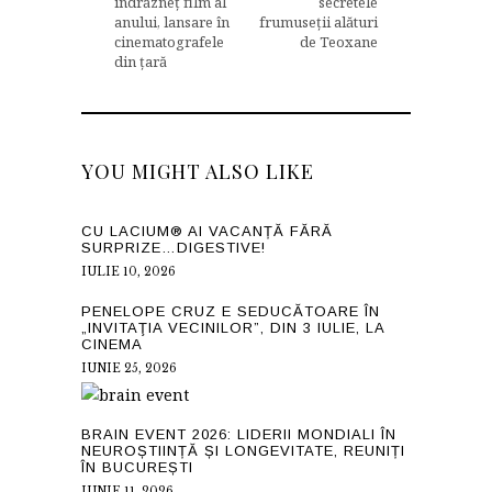
îndrăzneț film al
secretele
anului, lansare în
frumuseții alături
cinematografele
de Teoxane
din țară
YOU MIGHT ALSO LIKE
CU LACIUM® AI VACANȚĂ FĂRĂ
SURPRIZE…DIGESTIVE!
IULIE 10, 2026
PENELOPE CRUZ E SEDUCĂTOARE ÎN
„INVITAŢIA VECINILOR”, DIN 3 IULIE, LA
CINEMA
IUNIE 25, 2026
BRAIN EVENT 2026: LIDERII MONDIALI ÎN
NEUROȘTIINȚĂ ȘI LONGEVITATE, REUNIȚI
ÎN BUCUREȘTI
IUNIE 11, 2026