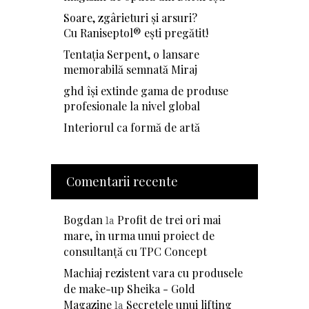
Soare, zgârieturi și arsuri?
Cu Raniseptol® ești pregătit!
Tentația Serpent, o lansare
memorabilă semnată Miraj
ghd își extinde gama de produse
profesionale la nivel global
Interiorul ca formă de artă
Comentarii recente
Bogdan
Profit de trei ori mai
la
mare, în urma unui proiect de
consultanță cu TPC Concept
Machiaj rezistent vara cu produsele
de make-up Sheika - Gold
Magazine
Secretele unui lifting
la