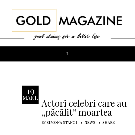
19
MART.
Actori celebri care au
„păcălit” moartea
BY
SIMONA STANOI
NEWS
SHARE