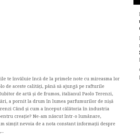
rile te învăluie încă de la primele note cu mireasma lor
olo de aceste calităţi, până să ajungă pe rafturile
Iubitor de artă şi de frumos, italianul Paolo Terenzi,
nări, a pornit la drum în lumea parfumurilor de nişă
renzi Când şi cum a început călătoria în industria
pentru creaţie? Ne-am născut într-o lumânare,
am simţit nevoia de a nota constant informaţii despre
..