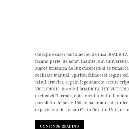
Colecțiile casei parfumeriei de nișă BOADICEA 
făcând parte, de acum înainte, din universu
Marca britanică de lux cucerește și se remarcă 
realizate manual. Spiritul faimoasei regine cel
tăișul armelor, ci prin legendarele esențe cri
VICTORIOUS. Brandul BOADICEA THE VICTORIOUS
exclusivă Harrods, epicentrul luxului london
portofoliu de peste 100 de parfumuri de unice
experimentate „nasuri” din Regatul Unit, esenț
CONTINUE READING