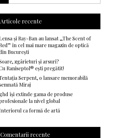
Articole recente
Lensa și Ray-Ban au lansat „The Scent of
Red” în cel mai mare magazin de optică
din București
Soare, zgârieturi și arsuri?
Cu Raniseptol® ești pregătit!
Tentația Serpent, o lansare memorabilă
semnată Miraj
ghd își extinde gama de produse
profesionale la nivel global
Interiorul ca formă de artă
Comentarii recente