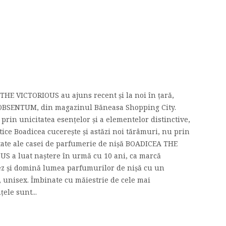
THE VICTORIOUS au ajuns recent și la noi în țară,
l OBSENTUM, din magazinul Băneasa Shopping City.
prin unicitatea esențelor și a elementelor distinctive,
tice Boadicea cucerește și astăzi noi tărâmuri, nu prin
ptate ale casei de parfumerie de nișă BOADICEA THE
 a luat naștere în urmă cu 10 ani, ca marcă
ez și domină lumea parfumurilor de nișă cu un
, unisex. Îmbinate cu măiestrie de cele mai
ele sunt...