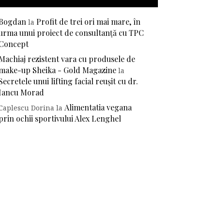
Bogdan
Profit de trei ori mai mare, în
la
urma unui proiect de consultanță cu TPC
Concept
Machiaj rezistent vara cu produsele de
make-up Sheika - Gold Magazine
la
Secretele unui lifting facial reușit cu dr.
Iancu Morad
Alimentatia vegana
Caplescu Dorina
la
prin ochii sportivului Alex Lenghel