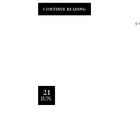
CONTINUE READING
0
21
IUN.