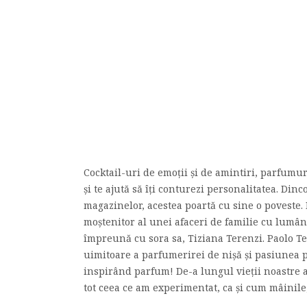
Cocktail-uri de emoţii şi de amintiri, parfumu
și te ajută să îţi conturezi personalitatea. Dinc
magazinelor, acestea poartă cu sine o poveste. 
moştenitor al unei afaceri de familie cu lumâ
împreună cu sora sa, Tiziana Terenzi. Paolo Te
uimitoare a parfumerirei de nişă şi pasiunea 
inspirând parfum! De-a lungul vieţii noastre 
tot ceea ce am experimentat, ca şi cum mâinile,.