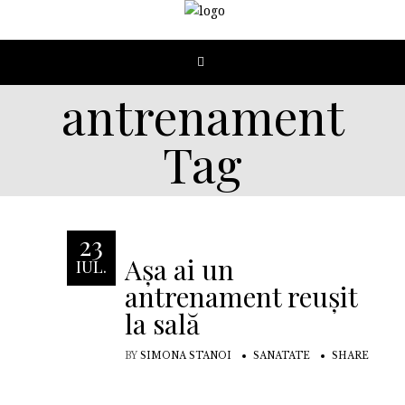
antrenament
Tag
23
Așa ai un
IUL.
antrenament reușit
la sală
BY
SIMONA STANOI
SANATATE
SHARE