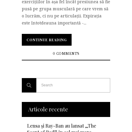
exercițiilor în așa fel încât presiunea să fie
pusă pe grupa musculară pe care vrem să
o lucrăm, ci nu pe articulații. Expirația
este întotdeauna importantă -...
CONTINUE READING
CONTINUE READING
0 COMMENTS
Articole recente
Lensa și Ray-Ban au lansat „The