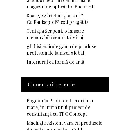
Scent of Red” în cel mai mare
magazin de optică din București
Soare, zgârieturi și arsuri?
Cu Raniseptol® ești pregătit!
Tentația Serpent, o lansare
memorabilă semnată Miraj
ghd își extinde gama de produse
profesionale la nivel global
Interiorul ca formă de artă
Comentarii recente
Bogdan
Profit de trei ori mai
la
mare, în urma unui proiect de
consultanță cu TPC Concept
Machiaj rezistent vara cu produsele
de make-up Sheika - Gold