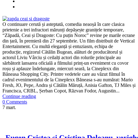
O continuare cerută și asteptată, comedia neaoșă în care clasica
prietenie a trei infractori mărunți depășește granițele temporare,
“Zăpadă, Ceai și Dragoste: Cu puțin Noroc” revine pe marile ecrane
din țară, în premieră din 27 septembrie. Un film distribuit de Vertical
Entertainment. Cu multă eleganță și entuziasm, echipa de
producție, regizorul Cătălin Bugean, alături de producătorul și
actorul Liviu Vârciu și ceilalți actori din rolurile principale au
sărbătorit lansarea oficială a filmului prinț-un eveniment cu covor
roșu și aplauze îndelungate, miercuri seară, la Cineplexx din
Băneasa Shopping City. Printre vedetele care au văzut filmul în
cadrul evenimentului de la Cineplexx Băneasa s-au numărat: Mario
Fresh, JO, Pepe, Andra și Cătălin Măruță, Anisia Gafton, TJ Miles și
Francisca, CRBL, Șerban Copot, Răzvan Fodor, Augustin...
Continue reading
0 Comments
7
mart.
Eugen Cristea și Cristina Deleanu, verigh