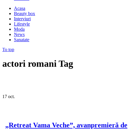
Acasa
Beauty box
Interviuri
Lifestyle
Moda
News
Sanatate
To top
actori romani Tag
17
oct.
„Retreat Vama Veche”, avanpremieră de