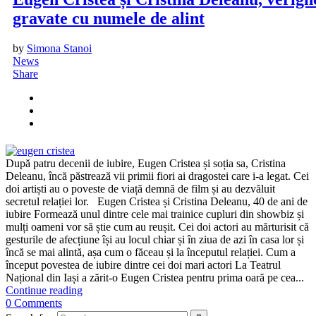
gravate cu numele de alint
by
Simona Stanoi
News
Share
După patru decenii de iubire, Eugen Cristea și soția sa, Cristina
Deleanu, încă păstrează vii primii fiori ai dragostei care i-a legat. Cei
doi artiști au o poveste de viață demnă de film și au dezvăluit
secretul relației lor. Eugen Cristea și Cristina Deleanu, 40 de ani de
iubire Formează unul dintre cele mai trainice cupluri din showbiz și
mulți oameni vor să știe cum au reușit. Cei doi actori au mărturisit că
gesturile de afecțiune își au locul chiar și în ziua de azi în casa lor și
încă se mai alintă, așa cum o făceau și la începutul relației. Cum a
început povestea de iubire dintre cei doi mari actori La Teatrul
Național din Iași a zărit-o Eugen Cristea pentru prima oară pe cea...
Continue reading
0 Comments