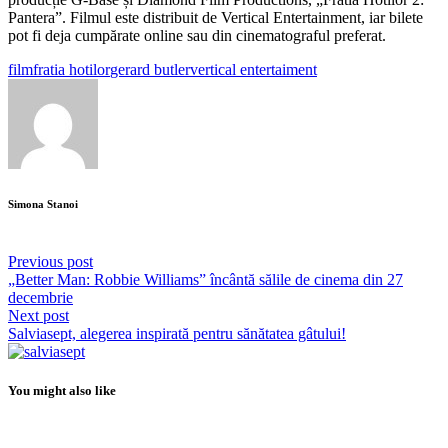
Pantera”. Filmul este distribuit de Vertical Entertainment, iar bilete
pot fi deja cumpărate online sau din cinematograful preferat.
film
fratia hotilor
gerard butler
vertical entertaiment
Simona Stanoi
Previous post
„Better Man: Robbie Williams” încântă sălile de cinema din 27
decembrie
Next post
Salviasept, alegerea inspirată pentru sănătatea gâtului!
You might also like