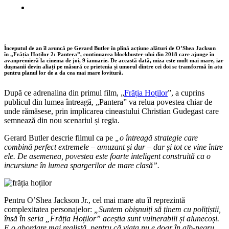
Începutul de an îl aruncă pe Gerard Butler în plină acțiune alături de O’Shea Jackson
în „Frăția Hoților 2: Pantera”, continuarea blockbuster-ului din 2018 care ajunge în
avanpremieră la cinema de joi, 9 ianuarie. De această dată, miza este mult mai mare, iar
dușmanii devin aliați pe măsură ce prietenia și umorul dintre cei doi se transformă în atu
pentru planul lor de a da cea mai mare lovitură.
După ce adrenalina din primul film, „
Frăția Hoților
”, a cuprins
publicul din lumea întreagă, „Pantera” va relua povestea chiar de
unde rămăsese, prin implicarea cineastului Christian Gudegast care
semnează din nou scenariul și regia.
Gerard Butler descrie filmul ca pe
„o întreagă strategie care
combină perfect extremele – amuzant și dur – dar și tot ce vine între
ele. De asemenea, povestea este foarte inteligent construită ca o
incursiune în lumea spargerilor de mare clasă”.
Pentru O’Shea Jackson Jr., cel mai mare atu îl reprezintă
complexitatea personajelor:
„Suntem obișnuiți să ținem cu polițiștii,
însă în seria „Frăția Hoților” aceștia sunt vulnerabili și alunecoși.
E o abordare mai realistă, pentru că viața nu e doar în alb-negru,