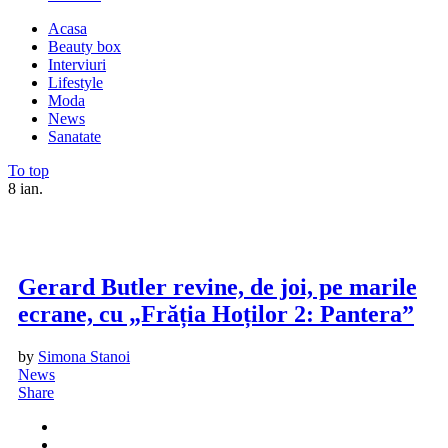
Acasa
Beauty box
Interviuri
Lifestyle
Moda
News
Sanatate
To top
8
ian.
Gerard Butler revine, de joi, pe marile
ecrane, cu „Frăția Hoților 2: Pantera”
by
Simona Stanoi
News
Share