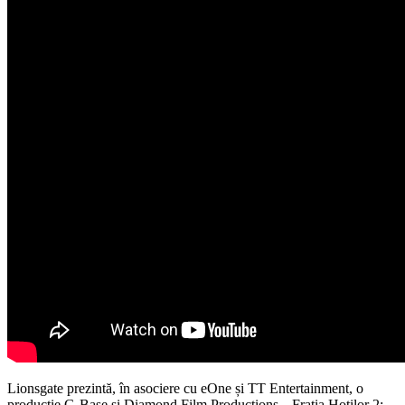
Lionsgate prezintă, în asociere cu eOne și TT Entertainment, o
producție G-Base și Diamond Film Productions,
„Fratia Hotilor 2: