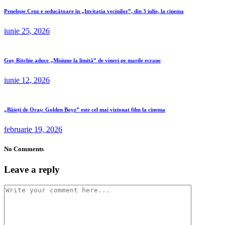
Penelope Cruz e seducătoare în „Invitaţia vecinilor”, din 3 iulie, la cinema
iunie 25, 2026
Guy Ritchie aduce „Misiune la limită” de vineri pe marile ecrane
iunie 12, 2026
„Băieți de Oraș: Golden Boyz” este cel mai vizionat film la cinema
februarie 19, 2026
No Comments
Leave a reply