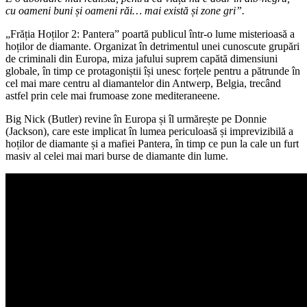
cu oameni buni și oameni răi… mai există și zone gri”.
„Frăția Hoților 2: Pantera” poartă publicul într-o lume misterioasă a
hoților de diamante. Organizat în detrimentul unei cunoscute grupări
de criminali din Europa, miza jafului suprem capătă dimensiuni
globale, în timp ce protagoniștii își unesc forțele pentru a pătrunde în
cel mai mare centru al diamantelor din Antwerp, Belgia, trecând
astfel prin cele mai frumoase zone mediteraneene.
Big Nick (Butler) revine în Europa și îl urmărește pe Donnie
(Jackson), care este implicat în lumea periculoasă și imprevizibilă a
hoților de diamante și a mafiei Pantera, în timp ce pun la cale un furt
masiv al celei mai mari burse de diamante din lume.