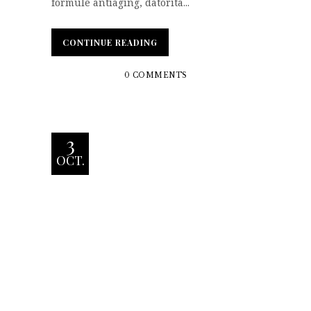
formule antiaging, datorita...
CONTINUE READING
0 COMMENTS
3
OCT.