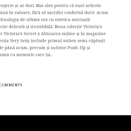
njerie și-ar dori. Mai ales pentru că sunt articole
pună în valoare, fără să sacrifici confortul dorit. Acum
ehnologia de ultimă oră cu estetica senzuală
ție delicată și irezistibilă. Noua colecție Victoria’s
er Victoria’s Secret x Altuzarra online și în magazine
olecția Very Sexy include primul sutien semi-căptușit
i de până acum, precum și sutiene Push-Up și
umă cu memorie care își...
 COMMENTS