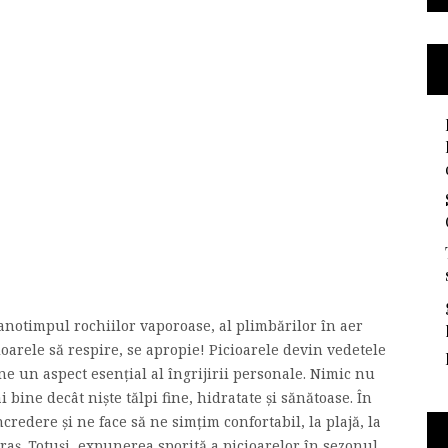
anotimpul rochiilor vaporoase, al plimbărilor în aer
cioarele să respire, se apropie! Picioarele devin vedetele
ne un aspect esențial al îngrijirii personale. Nimic nu
ine decât niște tălpi fine, hidratate și sănătoase. În
ncredere și ne face să ne simțim confortabil, la plajă, la
raș. Totuși, expunerea sporită a picioarelor în sezonul