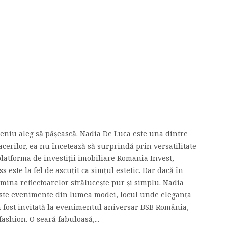
meniu aleg să pășească. Nadia De Luca este una dintre
erilor, ea nu încetează să surprindă prin versatilitate
 platforma de investiții imobiliare Romania Invest,
este la fel de ascuțit ca simțul estetic. Dar dacă în
mina reflectoarelor strălucește pur și simplu. Nadia
viste evenimente din lumea modei, locul unde eleganța
a fost invitată la evenimentul aniversar BSB România,
ashion. O seară fabuloasă,...