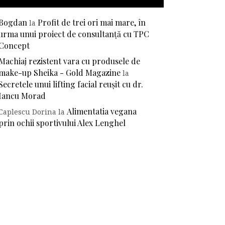
Bogdan
Profit de trei ori mai mare, în
la
urma unui proiect de consultanță cu TPC
Concept
Machiaj rezistent vara cu produsele de
make-up Sheika - Gold Magazine
la
Secretele unui lifting facial reușit cu dr.
Iancu Morad
Alimentatia vegana
Caplescu Dorina
la
prin ochii sportivului Alex Lenghel