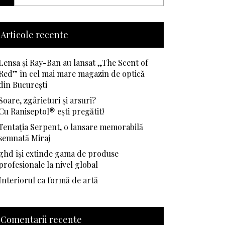
Articole recente
Lensa și Ray-Ban au lansat „The Scent of
Red” în cel mai mare magazin de optică
din București
Soare, zgârieturi și arsuri?
Cu Raniseptol® ești pregătit!
Tentația Serpent, o lansare memorabilă
semnată Miraj
ghd își extinde gama de produse
profesionale la nivel global
Interiorul ca formă de artă
Comentarii recente