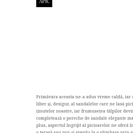
APR.
Primăvara aceasta ne-a adus vreme caldă, iar 
liber și, desigur, al sandalelor care ne lasă pi
ținutelor noastre, iar frumusețea tălpilor devi
completează o pereche de sandale elegante mai b
plus, aspectul îngrijit al picioarelor ne oferă î
o terasă sau pur și simplu la o plimbare prin o