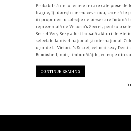
Probabil că nicio femeie nu are câte piese de le
fragile, îți dorești mereu ceva nou, care să te 
îți propunem o colecție de piese care îmbină t
reprezentată de Victoria’s Secret, pentru o selec
Secret Very Sexy a fost lansată alături de Ateli
selectate la nivel național și internațional. C
ușor de la Victoria’s Secret, cel mai sexy Dem
Bombshell, noi și îmbunătățite, cu cupe din sp
CONTINUE READING
0