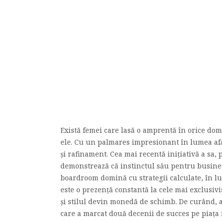
Există femei care lasă o amprentă în orice do
ele. Cu un palmares impresionant în lumea afac
și rafinament. Cea mai recentă inițiativă a sa,
demonstrează că instinctul său pentru business 
boardroom domină cu strategii calculate, în lu
este o prezență constantă la cele mai exclusi
și stilul devin monedă de schimb. De curând, 
care a marcat două decenii de succes pe piața f