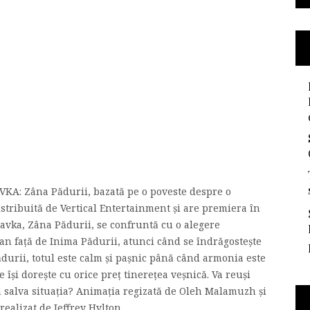
KA: Zâna Pădurii, bazată pe o poveste despre o
stribuită de Vertical Entertainment și are premiera în
avka, Zâna Pădurii, se confruntă cu o alegere
ian față de Inima Pădurii, atunci când se îndrăgostește
durii, totul este calm și pașnic până când armonia este
 își dorește cu orice preț tinerețea veșnică. Va reuși
a salva situația? Animația regizată de Oleh Malamuzh și
alizat de Jeffrey Hylton...