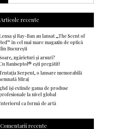
Articole recente
Lensa și Ray-Ban au lansat „The Scent of
Red” în cel mai mare magazin de optică
din București
Soare, zgârieturi și arsuri?
Cu Raniseptol® ești pregătit!
Tentația Serpent, o lansare memorabilă
semnată Miraj
ghd își extinde gama de produse
profesionale la nivel global
Interiorul ca formă de artă
Comentarii recente