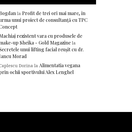
Bogdan
Profit de trei ori mai mare, în
la
urma unui proiect de consultanță cu TPC
Concept
Machiaj rezistent vara cu produsele de
make-up Sheika - Gold Magazine
la
Secretele unui lifting facial reușit cu dr.
Iancu Morad
Alimentatia vegana
Caplescu Dorina
la
prin ochii sportivului Alex Lenghel