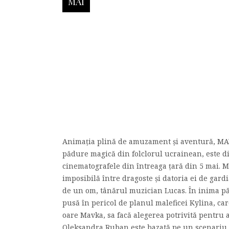
MAI
Animația plină de amuzament și aventură, MAV
pădure magică din folclorul ucrainean, este di
cinematografele din întreaga țară din 5 mai. M
imposibilă între dragoste și datoria ei de gard
de un om, tânărul muzician Lucas. În inima pă
pusă în pericol de planul maleficei Kylina, care
oare Mavka, sa facă alegerea potrivită pentru 
Oleksandra Ruban este bazată pe un scenariu re